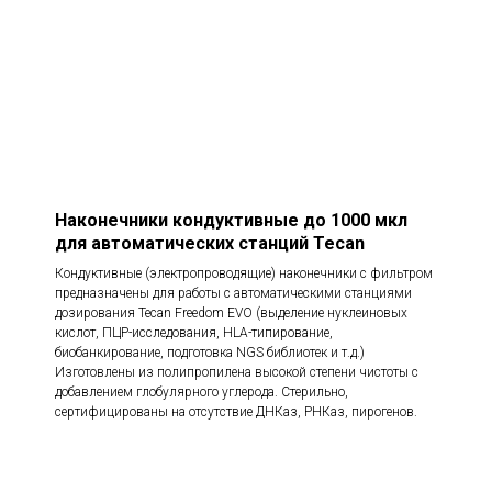
Наконечники кондуктивные до 1000 мкл
для автоматических станций Tecan
Кондуктивные (электропроводящие) наконечники с фильтром
предназначены для работы с автоматическими станциями
дозирования Tecan Freedom EVO (выделение нуклеиновых
кислот, ПЦР-исследования, HLA-типирование,
биобанкирование, подготовка NGS библиотек и т.д.)
Изготовлены из полипропилена высокой степени чистоты с
добавлением глобулярного углерода. Стерильно,
сертифицированы на отсутствие ДНКаз, РНКаз, пирогенов.